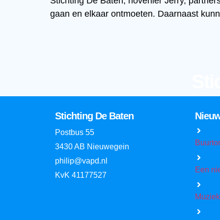
Stichting De Baten, hovenier Jerry, partne
gaan en elkaar ontmoeten. Daarnaast kunn
Sti
Stichting De Baten
Nieu
Postbus 55
Buurto
3430 AB Nieuwegein
philip@vapd.nl
Een ni
KvK 41177527
Muziek