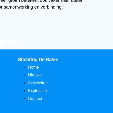
Meer groen betekent ook vaker naar buiten
or samenwerking en verbinding.”
gein
Stichting De Baten
Home
Nieuws
Activiteiten
Exploitatie
Contact