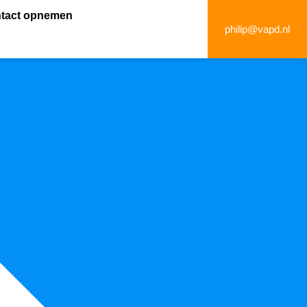
tact opnemen
philip@vapd.nl