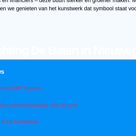
rs en financiers – deze buurt sterker en groener maken. 
en we genieten van het kunstwerk dat symbool staat vo
chting De Baten in Nieuwe
ws
rkest KOM Together
euw ontmoetingsplekje voor de buurt
 in De Componist