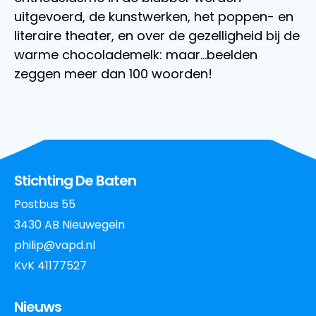
uitgevoerd, de kunstwerken, het poppen- en
literaire theater, en over de gezelligheid bij de
warme chocolademelk: maar…beelden
zeggen meer dan 100 woorden!
Stichting De Baten
Postbus 55
3430 AB Nieuwegein
philip@vapd.nl
KvK 41177527
Nieuws