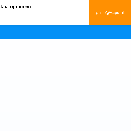
tact opnemen
philip@vapd.nl