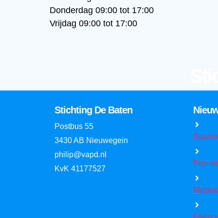
Donderdag 09:00 tot 17:00
Vrijdag 09:00 tot 17:00
Sti
Stichting De Baten
Nieu
Postbus 55
Buurto
3430 AB Nieuwegein
philip@vapd.nl
Een ni
KvK 41177527
Muziek
Feest v