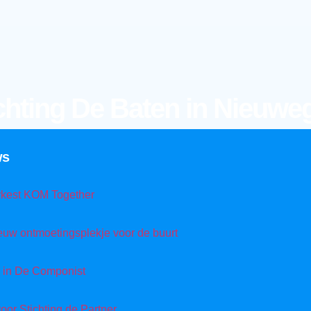
chting De Baten in Nieuwe
ws
rkest KOM Together
euw ontmoetingsplekje voor de buurt
 in De Componist
oor Stichting de Partner